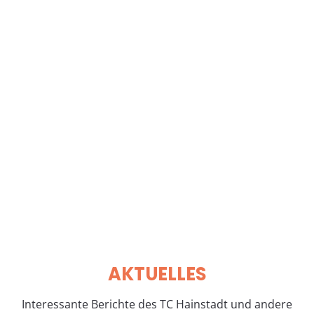
Mitgliedschaft
Jetzt Mitglied werden
Spenden
Zur Spendenseite
AKTUELLES
Interessante Berichte des TC Hainstadt und andere