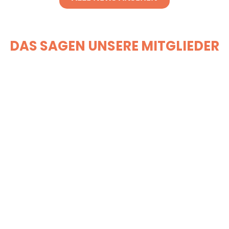
DAS SAGEN UNSERE MITGLIEDER
"...Das Vereinsleben miteinander ist super
angenehm und man kann hier viel Spaß haben
und neue Leute kennenlernen! Auf dem
Tennisplatz ist immer was los. Klare
Weiterempfehlung!"