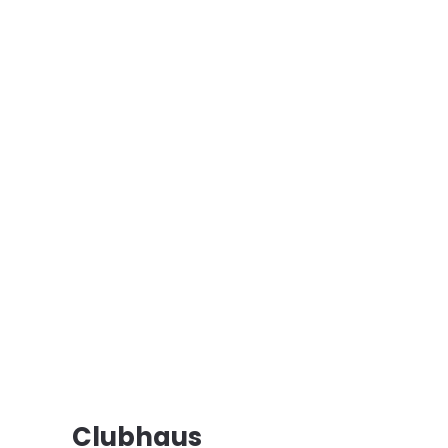
Lust auf Tennis?
Komm vorbei, erlebe die Club-Atmosphäre
kennenzulernen.
Jetzt Mitglied werden
Clubhaus